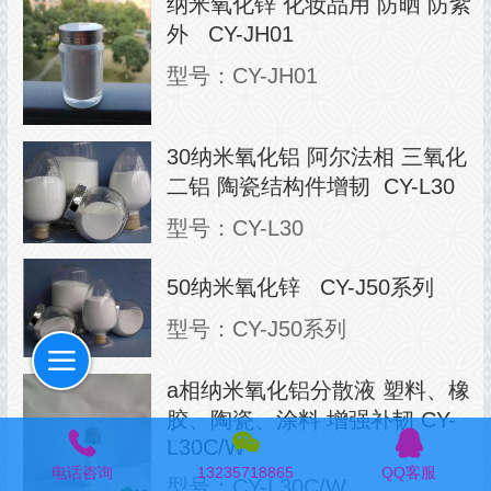
​纳米氧化锌 化妆品用 防晒 防紫
外 CY-JH01
型号：CY-JH01
30纳米氧化铝 阿尔法相 三氧化
二铝 陶瓷结构件增韧 CY-L30
型号：CY-L30
50纳米氧化锌 CY-J50系列
型号：CY-J50系列
a相纳米氧化铝分散液 塑料、橡
胶、陶瓷、涂料 增强补韧 CY-
L30C/W
电话咨询
13235718865
QQ客服
型号：CY-L30C/W